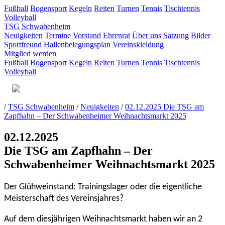
Fußball
Bogensport
Kegeln
Reiten
Turnen
Tennis
Tischtennis
Volleyball
TSG Schwabenheim
Neuigkeiten
Termine
Vorstand
Ehrenrat
Über uns
Satzung
Bilder
Sportfreund
Hallenbelegungsplan
Vereinskleidung
Mitglied werden
Fußball
Bogensport
Kegeln
Reiten
Turnen
Tennis
Tischtennis
Volleyball
/
TSG Schwabenheim
/
Neuigkeiten
/
02.12.2025 Die TSG am
Zapfhahn – Der Schwabenheimer Weihnachtsmarkt 2025
02.12.2025
Die TSG am Zapfhahn – Der
Schwabenheimer Weihnachtsmarkt 2025
Der Glühweinstand: Trainingslager oder die eigentliche
Meisterschaft des Vereinsjahres?
Auf dem diesjährigen Weihnachtsmarkt haben wir an 2