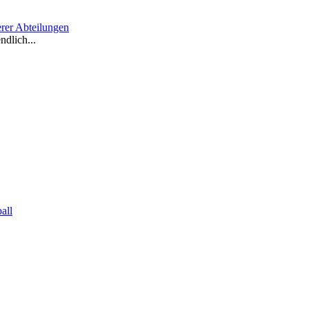
erer Abteilungen
dlich...
all