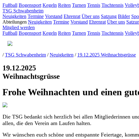
Fußball
Bogensport
Kegeln
Reiten
Turnen
Tennis
Tischtennis
Volleyb
TSG Schwabenheim
Neuigkeiten
Termine
Vorstand
Ehrenrat
Über uns
Satzung
Bilder
Spo
Abteilungen
Neuigkeiten
Termine
Vorstand
Ehrenrat
Über uns
Satzu
Mitglied werden
Fußball
Bogensport
Kegeln
Reiten
Turnen
Tennis
Tischtennis
Volleyb
/
TSG Schwabenheim
/
Neuigkeiten
/
19.12.2025 Weihnachtsgrüsse
19.12.2025
Weihnachtsgrüsse
Frohe Weihnachten und einen gute
Die TSG bedankt sich herzlich bei allen Mitgliederinnen u
allen, die den Verein am Laufen halten.
Wir wünschen euch schöne und entspannte Feiertage, kommt 