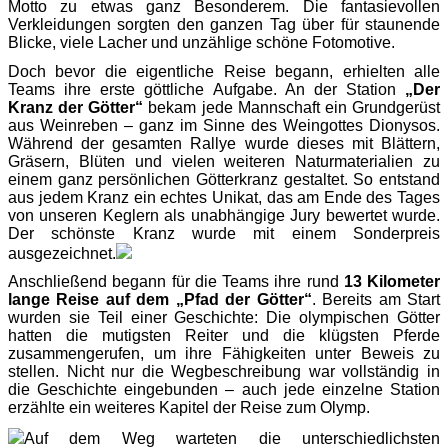
Motto zu etwas ganz Besonderem. Die fantasievollen
Verkleidungen sorgten den ganzen Tag über für staunende
Blicke, viele Lacher und unzählige schöne Fotomotive.
Doch bevor die eigentliche Reise begann, erhielten alle
Teams ihre erste göttliche Aufgabe. An der Station
„Der
Kranz der Götter“
bekam jede Mannschaft ein Grundgerüst
aus Weinreben – ganz im Sinne des Weingottes Dionysos.
Während der gesamten Rallye wurde dieses mit Blättern,
Gräsern, Blüten und vielen weiteren Naturmaterialien zu
einem ganz persönlichen Götterkranz gestaltet. So entstand
aus jedem Kranz ein echtes Unikat, das am Ende des Tages
von unseren Keglern als unabhängige Jury bewertet wurde.
Der schönste Kranz wurde mit einem Sonderpreis
ausgezeichnet.
Anschließend begann für die Teams ihre rund
13 Kilometer
lange Reise auf dem „Pfad der Götter“
. Bereits am Start
wurden sie Teil einer Geschichte: Die olympischen Götter
hatten die mutigsten Reiter und die klügsten Pferde
zusammengerufen, um ihre Fähigkeiten unter Beweis zu
stellen. Nicht nur die Wegbeschreibung war vollständig in
die Geschichte eingebunden – auch jede einzelne Station
erzählte ein weiteres Kapitel der Reise zum Olymp.
Auf dem Weg warteten die unterschiedlichsten