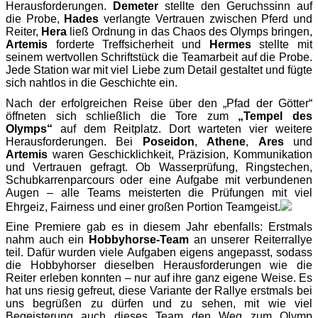
Herausforderungen.
Demeter
stellte den Geruchssinn auf
die Probe,
Hades
verlangte Vertrauen zwischen Pferd und
Reiter,
Hera
ließ Ordnung in das Chaos des Olymps bringen,
Artemis
forderte Treffsicherheit und
Hermes
stellte mit
seinem wertvollen Schriftstück die Teamarbeit auf die Probe.
Jede Station war mit viel Liebe zum Detail gestaltet und fügte
sich nahtlos in die Geschichte ein.
Nach der erfolgreichen Reise über den „Pfad der Götter“
öffneten sich schließlich die Tore zum
„Tempel des
Olymps“
auf dem Reitplatz. Dort warteten vier weitere
Herausforderungen. Bei
Poseidon
,
Athene
,
Ares
und
Artemis
waren Geschicklichkeit, Präzision, Kommunikation
und Vertrauen gefragt. Ob Wasserprüfung, Ringstechen,
Schubkarrenparcours oder eine Aufgabe mit verbundenen
Augen – alle Teams meisterten die Prüfungen mit viel
Ehrgeiz, Fairness und einer großen Portion Teamgeist.
Eine Premiere gab es in diesem Jahr ebenfalls: Erstmals
nahm auch ein
Hobbyhorse-Team
an unserer Reiterrallye
teil. Dafür wurden viele Aufgaben eigens angepasst, sodass
die Hobbyhorser dieselben Herausforderungen wie die
Reiter erleben konnten – nur auf ihre ganz eigene Weise. Es
hat uns riesig gefreut, diese Variante der Rallye erstmals bei
uns begrüßen zu dürfen und zu sehen, mit wie viel
Begeisterung auch dieses Team den Weg zum Olymp