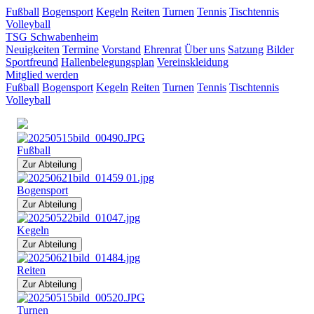
Fußball
Bogensport
Kegeln
Reiten
Turnen
Tennis
Tischtennis
Volleyball
TSG Schwabenheim
Neuigkeiten
Termine
Vorstand
Ehrenrat
Über uns
Satzung
Bilder
Sportfreund
Hallenbelegungsplan
Vereinskleidung
Mitglied werden
Fußball
Bogensport
Kegeln
Reiten
Turnen
Tennis
Tischtennis
Volleyball
Fußball
Zur Abteilung
Bogensport
Zur Abteilung
Kegeln
Zur Abteilung
Reiten
Zur Abteilung
Turnen